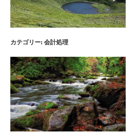
入
れ
る、
魅
力
カテゴリー:
会計処理
あ
ふ
れ
る
投
資
の
世
界
へ
よ