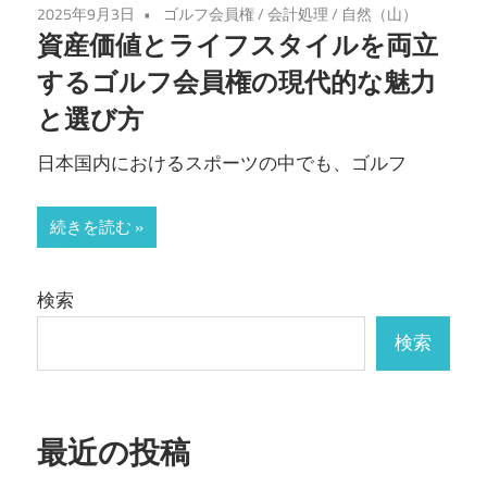
2025年9月3日
ゴルフ会員権
/
会計処理
/
自然（山）
う
資産価値とライフスタイルを両立
こ
するゴルフ会員権の現代的な魅力
そ！
と選び方
日本国内におけるスポーツの中でも、ゴルフ
続きを読む
検索
検索
最近の投稿