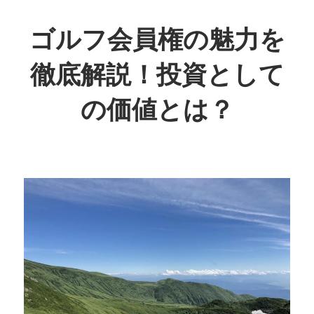
コ
ン
ゴルフ会員権の魅力を
テ
徹底解説！投資として
ン
ツ
の価値とは？
へ
ス
ゴ
キ
ル
ッ
フ
プ
の
未
来
を
手
に