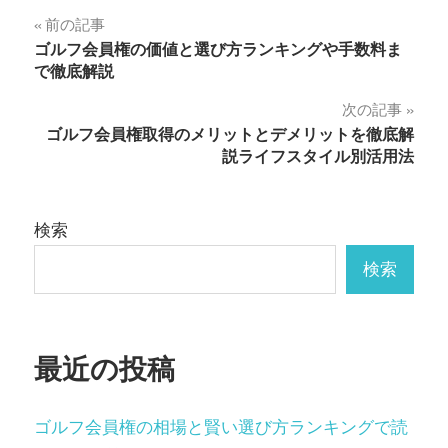
投
前の記事
ゴルフ会員権の価値と選び方ランキングや手数料ま
稿
で徹底解説
ナ
次の記事
ゴルフ会員権取得のメリットとデメリットを徹底解
ビ
説ライフスタイル別活用法
ゲ
ー
検索
シ
検索
ョ
ン
最近の投稿
ゴルフ会員権の相場と賢い選び方ランキングで読