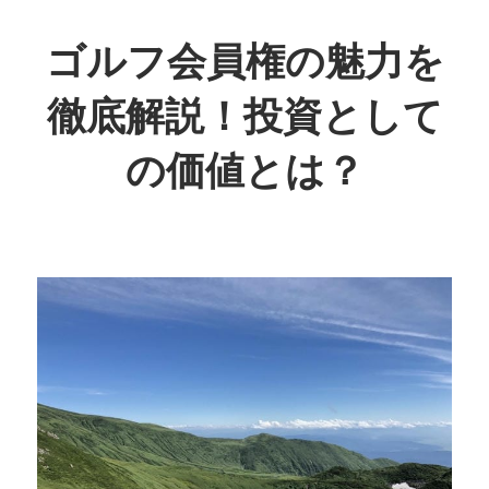
コ
ン
ゴルフ会員権の魅力を
テ
徹底解説！投資として
ン
ツ
の価値とは？
へ
ス
ゴ
キ
ル
ッ
フ
プ
の
未
来
を
手
に