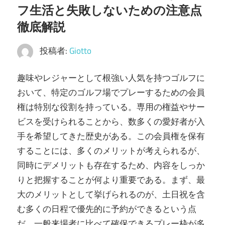
フ生活と失敗しないための注意点
う
徹底解説
こ
そ！
投稿者:
Giotto
趣味やレジャーとして根強い人気を持つゴルフに
おいて、特定のゴルフ場でプレーするための会員
権は特別な役割を持っている。
専用の権益やサー
ビスを受けられることから、数多くの愛好者が入
手を希望してきた歴史がある。この会員権を保有
することには、多くのメリットが考えられるが、
同時にデメリットも存在するため、内容をしっか
りと把握することが何より重要である。まず、最
大のメリットとして挙げられるのが、土日祝を含
む多くの日程で優先的に予約ができるという点
だ。一般来場者に比べて確保できるプレー枠が多