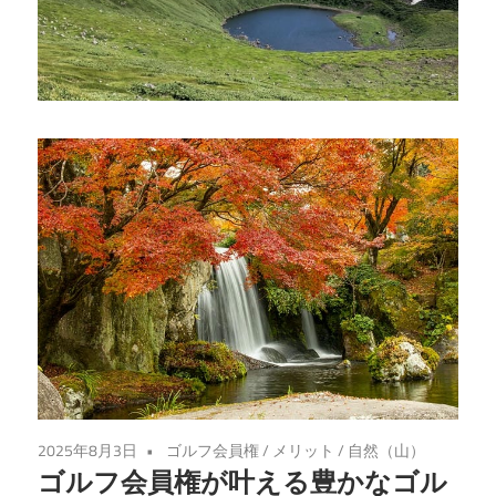
入
れ
る、
魅
力
あ
ふ
れ
る
投
資
の
世
界
2025年8月3日
ゴルフ会員権
/
メリット
/
自然（山）
へ
ゴルフ会員権が叶える豊かなゴル
よ