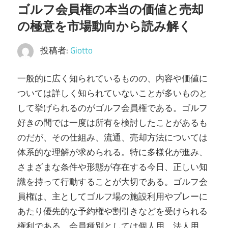
ゴルフ会員権の本当の価値と売却
う
の極意を市場動向から読み解く
こ
そ！
投稿者:
Giotto
一般的に広く知られているものの、内容や価値に
ついては詳しく知られていないことが多いものと
して挙げられるのがゴルフ会員権である。
ゴルフ
好きの間では一度は所有を検討したことがあるも
のだが、その仕組み、流通、売却方法については
体系的な理解が求められる。特に多様化が進み、
さまざまな条件や形態が存在する今日、正しい知
識を持って行動することが大切である。ゴルフ会
員権は、主としてゴルフ場の施設利用やプレーに
あたり優先的な予約権や割引きなどを受けられる
権利である。会員種別としては個人用、法人用、