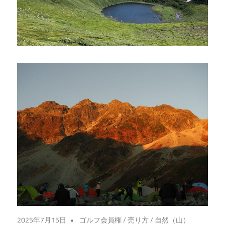
入
れ
る、
魅
力
あ
ふ
れ
る
投
資
の
世
界
へ
2025年7月15日
ゴルフ会員権
/
売り方
/
自然（山）
よ