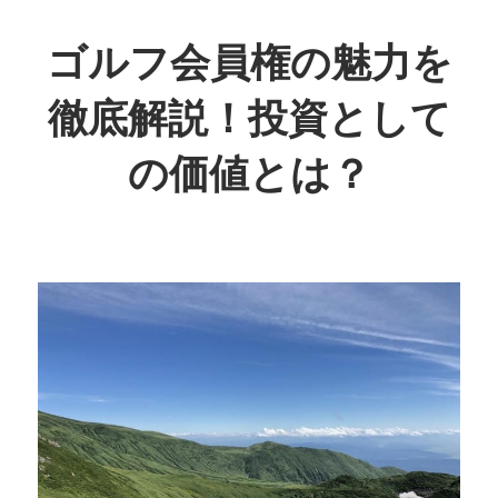
コ
ン
ゴルフ会員権の魅力を
テ
徹底解説！投資として
ン
ツ
の価値とは？
へ
ス
ゴ
キ
ル
ッ
フ
プ
の
未
来
を
手
に