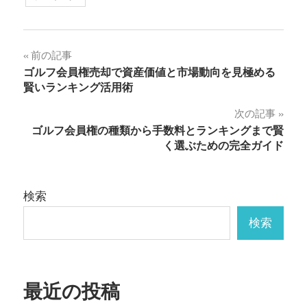
投
前の記事
ゴルフ会員権売却で資産価値と市場動向を見極める
稿
賢いランキング活用術
ナ
次の記事
ゴルフ会員権の種類から手数料とランキングまで賢
ビ
く選ぶための完全ガイド
ゲ
ー
検索
シ
検索
ョ
ン
最近の投稿